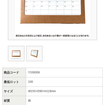
商品コード
Y330006
最低ロット
100
サイズ
W155×D90×H119mm
材質
紙