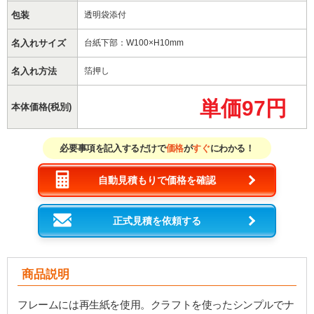
包装
透明袋添付
名入れサイズ
台紙下部：W100×H10mm
名入れ方法
箔押し
単価97円
本体価格(税別)
必要事項を記入するだけで
価格
が
すぐ
にわかる！
自動見積もりで価格を確認
正式見積を依頼する
商品説明
フレームには再生紙を使用。クラフトを使ったシンプルでナ