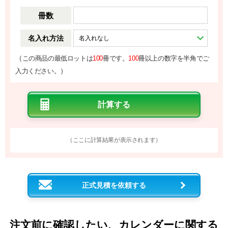
冊数
名入れ方法
（
この商品の最低ロットは
100
冊です。
100
冊以上の数字を半角でご
）
入力ください。
（ここに計算結果が表示されます）
正式見積を依頼する
注文前に確認したい、カレンダーに関する