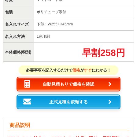
包装
ポリチューブ添付
名入れサイズ
下部：W255×H45mm
名入れ方法
1色印刷
早割258円
本体価格(税別)
必要事項を記入するだけで
価格
が
すぐ
にわかる！
自動見積もりで価格を確認
正式見積を依頼する
商品説明