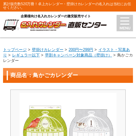
累計販売数520万冊！卓上カレンダー・壁掛けカレンダーの名入れは当社にお任
せください。
企業様向け名入れカレンダーの激安販売サイト
トップページ
壁掛けカレンダー
200円〜299円
イラスト・写真あ
り
レギュラー以下
早割キャンペーン対象商品（壁掛け）
鳥かごカ
レンダー
商品名：鳥かごカレンダー