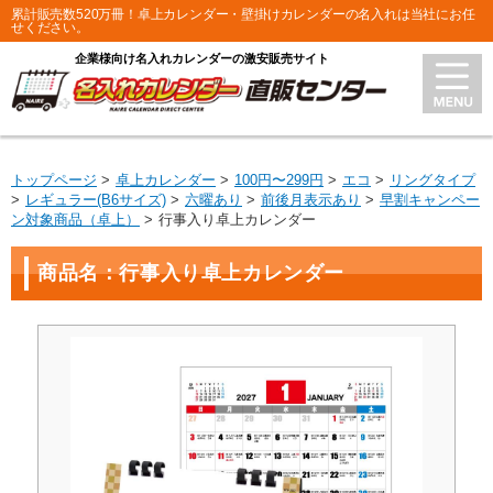
累計販売数520万冊！卓上カレンダー・壁掛けカレンダーの名入れは当社にお任
せください。
企業様向け名入れカレンダーの激安販売サイト
トップページ
卓上カレンダー
100円〜299円
エコ
リングタイプ
レギュラー(B6サイズ)
六曜あり
前後月表示あり
早割キャンペー
ン対象商品（卓上）
行事入り卓上カレンダー
商品名：行事入り卓上カレンダー