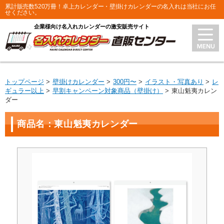
累計販売数520万冊！卓上カレンダー・壁掛けカレンダーの名入れは当社にお任
せください。
企業様向け名入れカレンダーの激安販売サイト
トップページ
壁掛けカレンダー
300円〜
イラスト・写真あり
レ
ギュラー以上
早割キャンペーン対象商品（壁掛け）
東山魁夷カレン
ダー
商品名：東山魁夷カレンダー