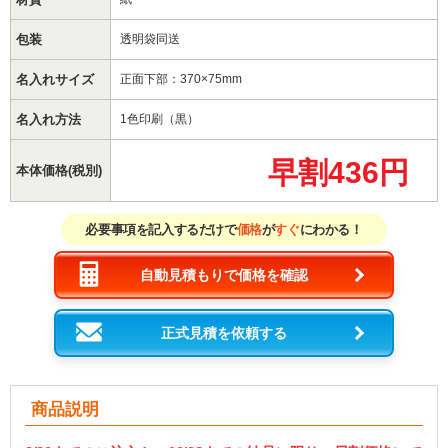
包装
透明袋同送
名入れサイズ
正面下部：370×75mm
名入れ方法
1色印刷（黒）
早割436円
本体価格(税別)
必要事項を記入するだけで
価格
が
すぐ
にわかる！
自動見積もりで価格を確認
正式見積を依頼する
商品説明