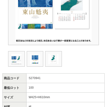
商品コード
S270941
最低ロット
100
サイズ
W425×H610mm
材質
紙