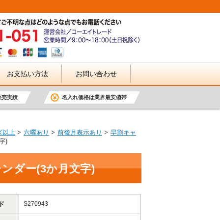
お支払い方法
お問い合わせ
販売実績
名入れ価格は業界最安値帯
ズ以上
六曜あり
前後月表示あり
早割キャ
字)
ダー(3か月文字)
ド
S270943