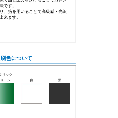
法です。
り、箔を用いることで高級感・光沢
出来ます。
印刷色について
タリック
グリーン
白
黒
。