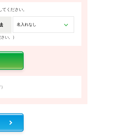
してください。
法
）
ださい。
す）