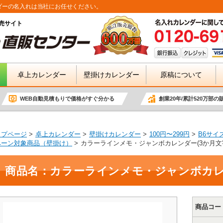
ダーの名入れは当社にお任せください。
売サイト
卓上カレンダー
壁掛けカレンダー
原稿について
WEB自動見積もりで価格がすぐ分かる
創業20年/累計520万部の
ップページ
卓上カレンダー
壁掛けカレンダー
100円〜299円
B6サイ
ペーン対象商品（壁掛け）
カラーラインメモ・ジャンボカレンダー(3か月文
商品名：カラーラインメモ・ジャンボカレン
商品コー