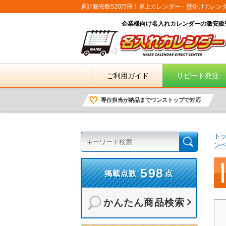
累計販売数520万冊！卓上カレンダー・壁掛けカレン
企業様向け名入れカレンダーの激安販
ご利用ガイド
リピート発注
専任担当が納品までワンストップで対応
ト
ン
598
掲載点数
点
かんたん商品検索