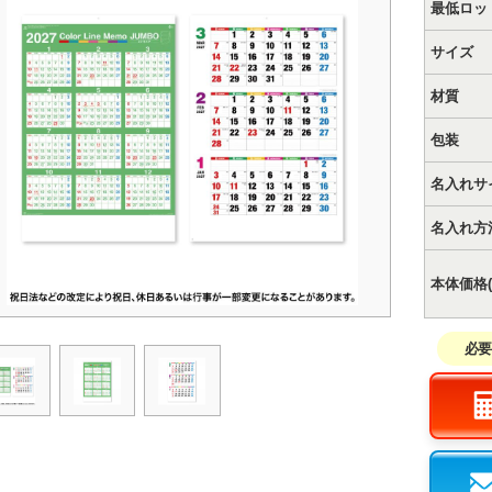
最低ロッ
サイズ
材質
包装
名入れサ
名入れ方
本体価格(
必要