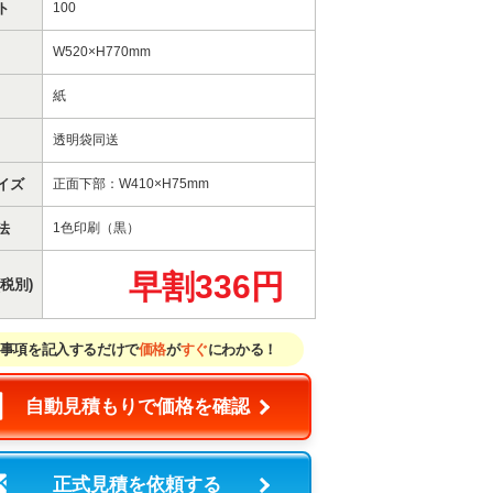
ト
100
W520×H770mm
紙
透明袋同送
イズ
正面下部：W410×H75mm
法
1色印刷（黒）
早割336円
税別)
事項を記入するだけで
価格
が
すぐ
にわかる！
自動見積もりで価格を確認
正式見積を依頼する