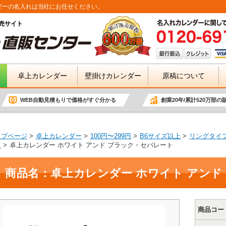
ダーの名入れは当社にお任せください。
売サイト
卓上カレンダー
壁掛けカレンダー
原稿について
WEB自動見積もりで価格がすぐ分かる
創業20年/累計520万部の
ップページ
卓上カレンダー
100円〜299円
B6サイズ以上
リングタイ
）
卓上カレンダー ホワイト アンド ブラック・セパレート
商品名：卓上カレンダー ホワイト アンド
商品コー