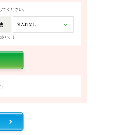
してください。
法
）
ださい。
す）