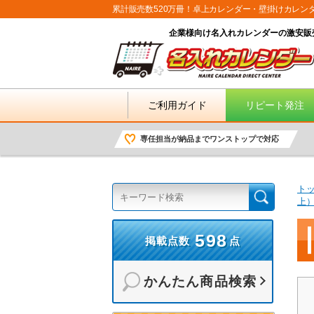
累計販売数520万冊！卓上カレンダー・壁掛けカレン
企業様向け名入れカレンダーの激安販
ご利用ガイド
リピート発注
専任担当が納品までワンストップで対応
ト
上
598
掲載点数
点
かんたん商品検索