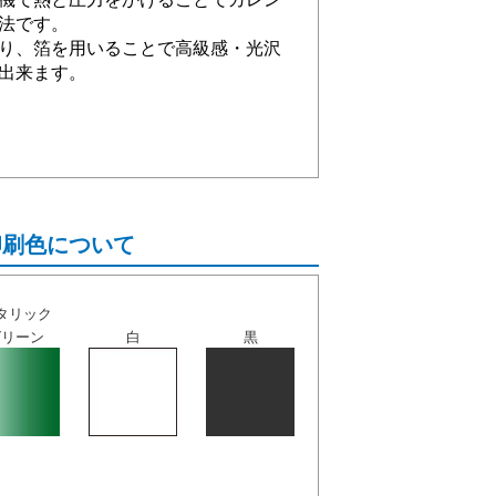
法です。
り、箔を用いることで高級感・光沢
出来ます。
印刷色について
タリック
グリーン
白
黒
。