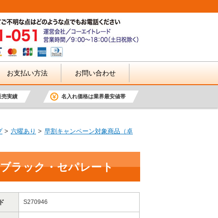
お支払い方法
お問い合わせ
販売実績
名入れ価格は業界最安値帯
プ
六曜あり
早割キャンペーン対象商品（卓
 ブラック・セパレート
ド
S270946