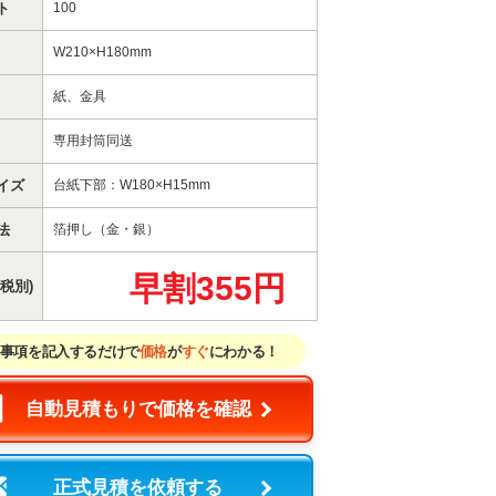
ト
100
W210×H180mm
紙、金具
専用封筒同送
イズ
台紙下部：W180×H15mm
法
箔押し（金・銀）
早割355円
税別)
事項を記入するだけで
価格
が
すぐ
にわかる！
自動見積もりで価格を確認
正式見積を依頼する