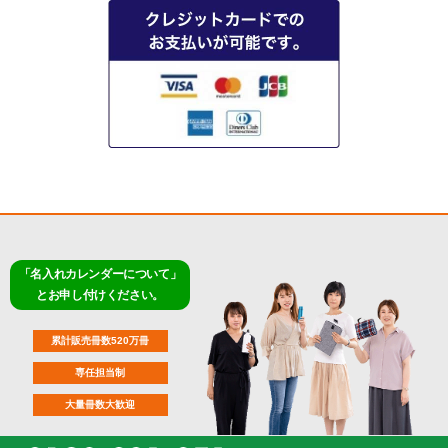
「名入れカレンダーについて」
とお申し付けください。
累計販売冊数520万冊
専任担当制
大量冊数大歓迎