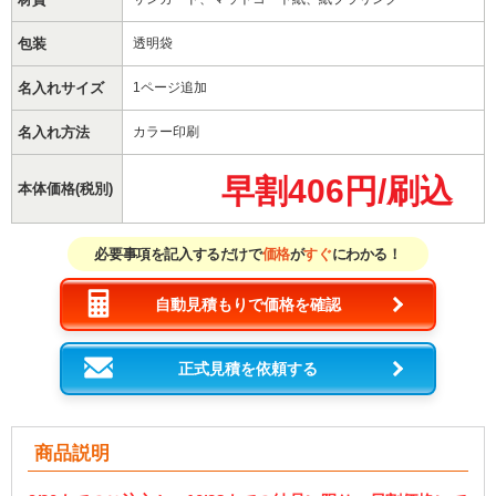
包装
透明袋
名入れサイズ
1ページ追加
名入れ方法
カラー印刷
早割406円/刷込
本体価格(税別)
必要事項を記入するだけで
価格
が
すぐ
にわかる！
自動見積もりで価格を確認
正式見積を依頼する
商品説明