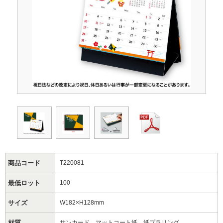
商品コード
T220081
最低ロット
100
サイズ
W182×H128mm
材質
サンカード、マットコート紙、紙プラリング