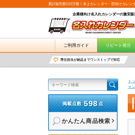
累計販売数520万冊！卓上カレンダー・壁掛けカレン
企業様向け名入れカレンダーの激安販
ご利用ガイド
リピート発注
専任担当が納品までワンストップで対応
ト
ャ
598
掲載点数
点
かんたん商品検索