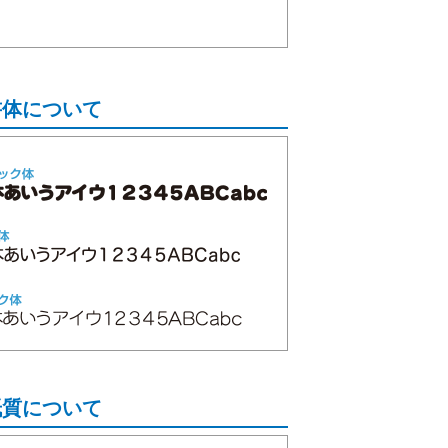
。
書体について
紙質について