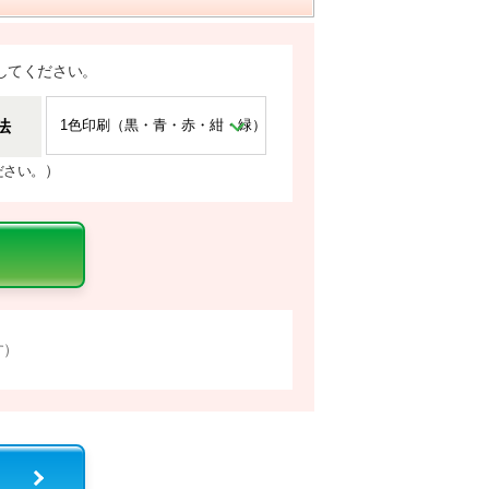
してください。
法
）
ださい。
す）