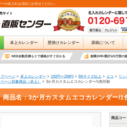
ダーの名入れは当社にお任せください。
売サイト
卓上カレンダー
壁掛けカレンダー
原稿について
WEB自動見積もりで価格がすぐ分かる
創業20年/累計520万部の
ップページ
卓上カレンダー
100円〜299円
B6サイズ以上
エコ
リン
ンペーン対象商品（卓上）
3か月カスタムエコカレンダー/1色印刷
商品名：3か月カスタムエコカレンダー/1
商品コー