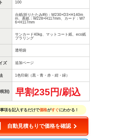
ト
100
台紙(折りたたみ時)：W230×D3×H140m
m、表紙：W228×H117mm、カード：W7
6×H117mm
サンカード40kg、マットコート紙、eco紙
プラリング
透明袋
イズ
追加ページ
法
1色印刷（黒・青・赤・紺・緑）
早割235円/刷込
税別)
事項を記入するだけで
価格
が
すぐ
にわかる！
自動見積もりで価格を確認