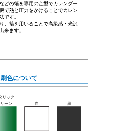
などの箔を専用の金型でカレンダー
機で熱と圧力をかけることでカレン
法です。
り、箔を用いることで高級感・光沢
出来ます。
印刷色について
タリック
グリーン
白
黒