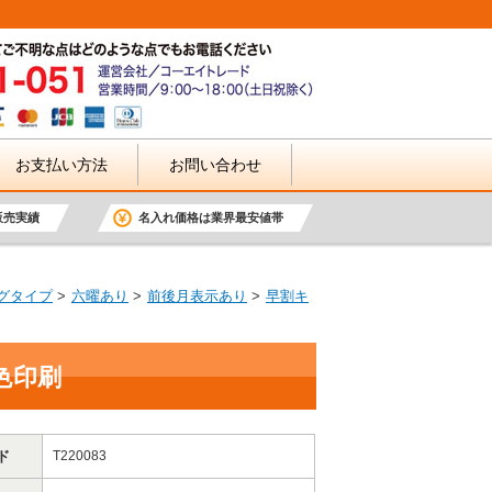
お支払い方法
お問い合わせ
販売実績
名入れ価格は業界最安値帯
グタイプ
六曜あり
前後月表示あり
早割キ
色印刷
ド
T220083