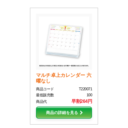
マルチ卓上カレンダー 六
曜なし
商品コード
T220071
最低販売数
100
早割264円
商品代
商品の詳細を見る