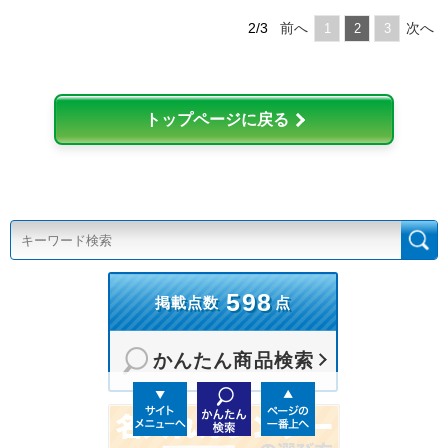
2/3
前へ
次へ
1
2
3
トップページに戻る
598
掲載点数
点
かんたん商品検索