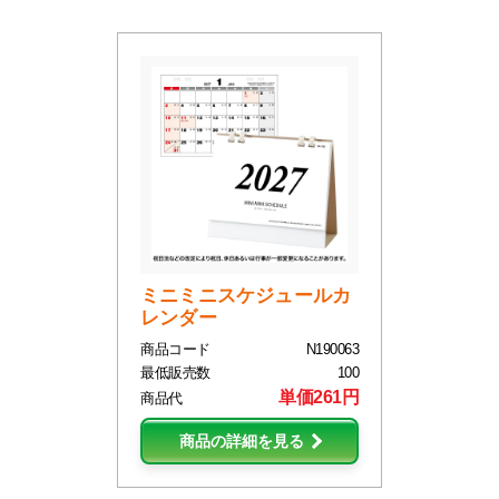
ミニミニスケジュールカ
レンダー
商品コード
N190063
最低販売数
100
単価261円
商品代
商品の詳細を見る