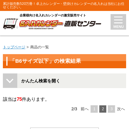
累計販売数520万冊！卓上カレンダー・壁掛けカレンダーの名入れは当社にお任
せください。
企業様向け名入れカレンダーの激安販売サイト
トップページ
商品の一覧
「B6サイズ以下」の検索結果
かんたん検索を開く
75
該当は
件あります。
2/3
前へ
次へ
1
2
3