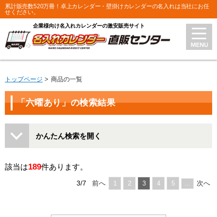
累計販売数520万冊！卓上カレンダー・壁掛けカレンダーの名入れは当社にお任
せください。
企業様向け名入れカレンダーの激安販売サイト
トップページ
商品の一覧
「六曜あり」の検索結果
かんたん検索を開く
189
該当は
件あります。
3/7
前へ
次へ
1
2
3
4
5
...