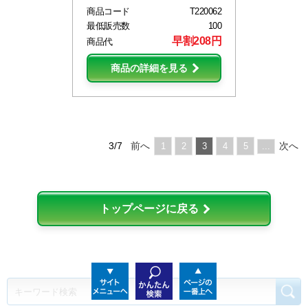
商品コード
T220062
最低販売数
100
早割208円
商品代
商品の詳細を見る
3/7
前へ
次へ
1
2
3
4
5
...
トップページに戻る