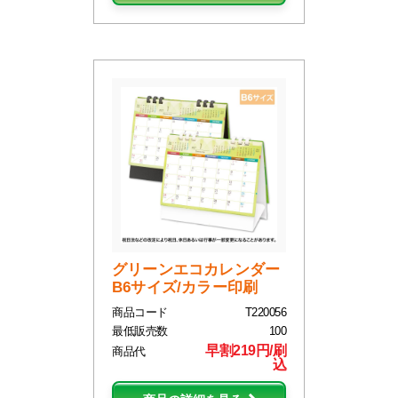
グリーンエコカレンダー
B6サイズ/カラー印刷
商品コード
T220056
最低販売数
100
早割219円/刷
商品代
込