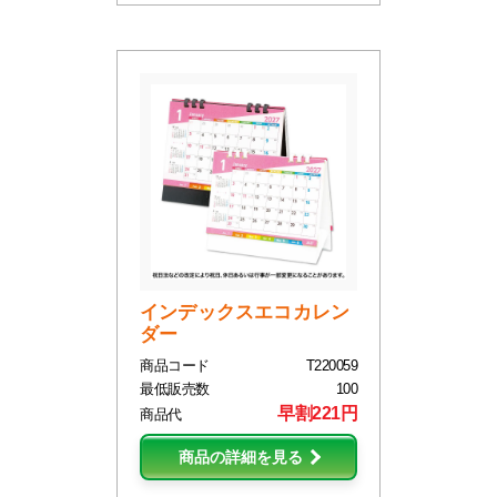
インデックスエコカレン
ダー
商品コード
T220059
最低販売数
100
早割221円
商品代
商品の詳細を見る