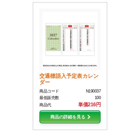
交通標語入予定表カレン
ダー
商品コード
N190037
最低販売数
100
単価216円
商品代
商品の詳細を見る