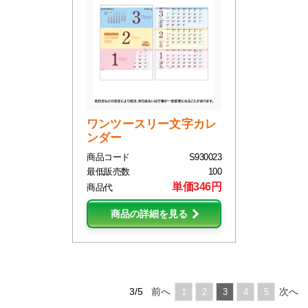
ワンツースリー文字カレ
ンダー
商品コード
S930023
最低販売数
100
単価346円
商品代
商品の詳細を見る
3/5
前へ
次へ
1
2
3
4
5