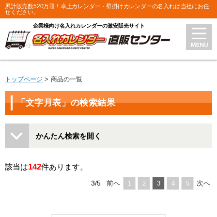
累計販売数520万冊！卓上カレンダー・壁掛けカレンダーの名入れは当社にお任
せください。
企業様向け名入れカレンダーの激安販売サイト
トップページ
商品の一覧
「文字月表」の検索結果
かんたん検索を開く
142
該当は
件あります。
3/5
前へ
次へ
1
2
3
4
5