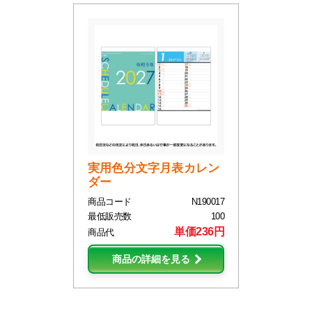
実用色分文字月表カレン
ダー
商品コード
N190017
最低販売数
100
単価236円
商品代
商品の詳細を見る