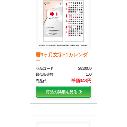
暦3ヶ月文字+1カレンダ
ー
商品コード
S930080
最低販売数
100
単価343円
商品代
商品の詳細を見る