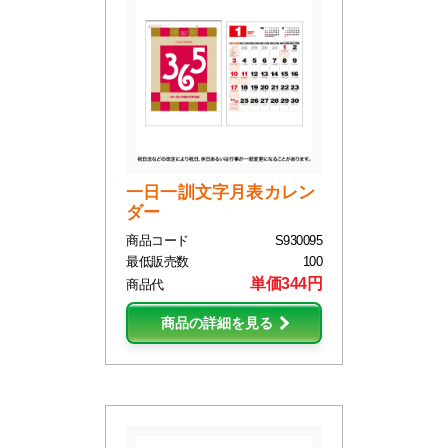
一日一訓文字月表カレン
ダー
商品コード
S930095
最低販売数
100
単価344円
商品代
商品の詳細を見る