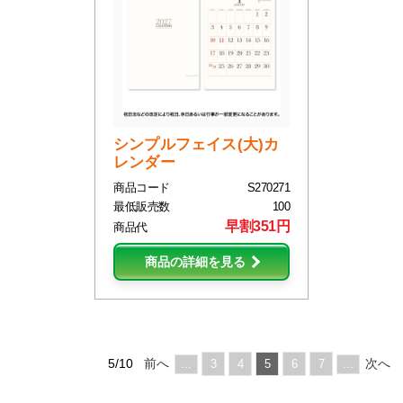
シンプルフェイス(大)カ
レンダー
商品コード
S270271
最低販売数
100
早割351円
商品代
商品の詳細を見る
5/10
前へ
次へ
...
3
4
5
6
7
...