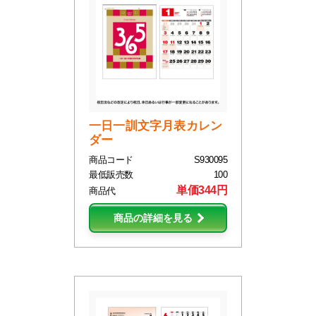
一日一訓文字月表カレン
ダー
商品コード
S930095
最低販売数
100
単価344円
商品代
商品の詳細を見る