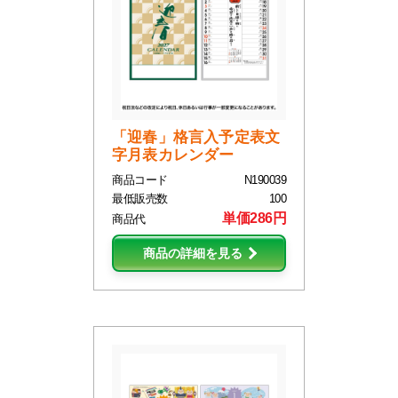
「迎春」格言入予定表文
字月表カレンダー
商品コード
N190039
最低販売数
100
単価286円
商品代
商品の詳細を見る