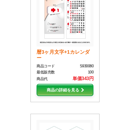
暦3ヶ月文字+1カレンダ
ー
商品コード
S930080
最低販売数
100
単価343円
商品代
商品の詳細を見る