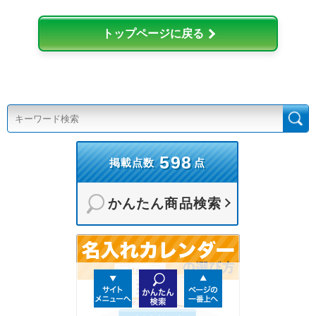
トップページに戻る
598
掲載点数
点
かんたん商品検索