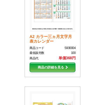
A2 カラー三ヵ月文字月
表カレンダー
商品コード
S930004
最低販売数
100
単価368円
商品代
商品の詳細を見る