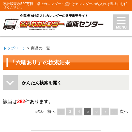
累計販売数520万冊！卓上カレンダー・壁掛けカレンダーの名入れは当社にお任
せください。
企業様向け名入れカレンダーの激安販売サイト
トップページ
商品の一覧
「六曜あり」の検索結果
かんたん検索を開く
282
該当は
件あります。
5/10
前へ
次へ
...
3
4
5
6
7
...