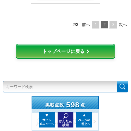
2/3
前へ
次へ
1
2
3
トップページに戻る
598
掲載点数
点
かんたん商品検索