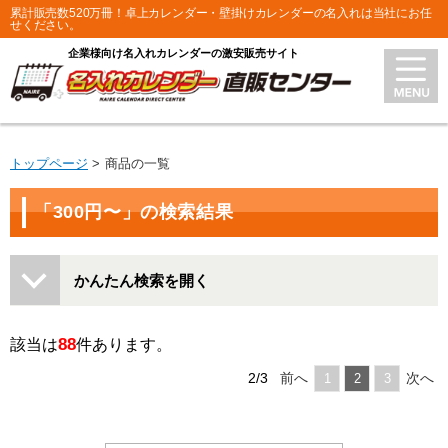
累計販売数520万冊！卓上カレンダー・壁掛けカレンダーの名入れは当社にお任
せください。
企業様向け名入れカレンダーの激安販売サイト
トップページ
商品の一覧
「300円〜」の検索結果
かんたん検索を開く
88
該当は
件あります。
2/3
前へ
次へ
1
2
3