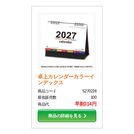
卓上カレンダーカラーイ
ンデックス
商品コード
S270228
最低販売数
100
早割314円
商品代
商品の詳細を見る