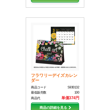
フラワリーデイズカレン
ダー
商品コード
S930132
最低販売数
100
単価374円
商品代
商品の詳細を見る