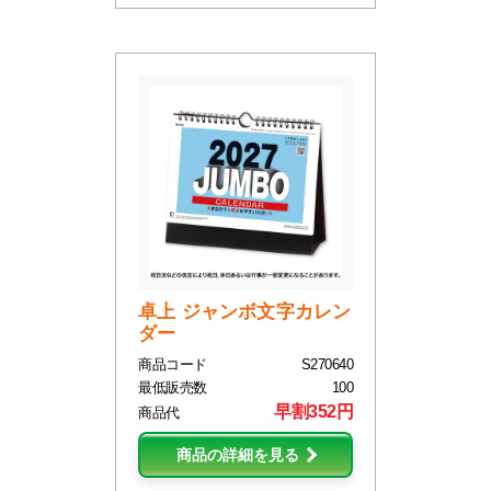
卓上 ジャンボ文字カレン
ダー
商品コード
S270640
最低販売数
100
早割352円
商品代
商品の詳細を見る