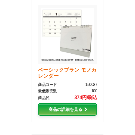
ベーシックプラン モノカ
レンダー
商品コード
I150027
最低販売数
100
374円/刷込
商品代
商品の詳細を見る