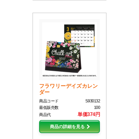
フラワリーデイズカレン
ダー
商品コード
S930132
最低販売数
100
単価374円
商品代
商品の詳細を見る