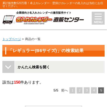
累計販売数520万冊！卓上カレンダー・壁掛けカレンダーの名入れは当社にお任
せください。
企業様向け名入れカレンダーの激安販売サイト
トップページ
商品の一覧
「レギュラー(B6サイズ)」の検索結果
かんたん検索を開く
150
該当は
件あります。
5/5
前へ
1
2
3
4
5