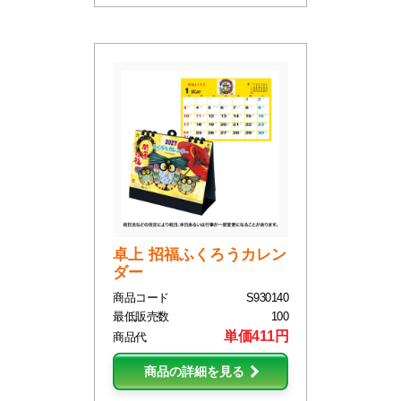
卓上 招福ふくろうカレン
ダー
商品コード
S930140
最低販売数
100
単価411円
商品代
商品の詳細を見る