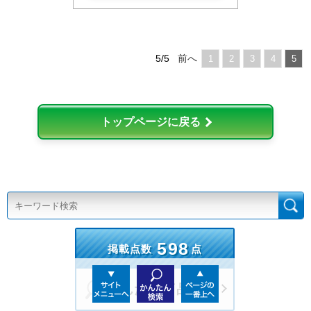
5/5
前へ
1
2
3
4
5
トップページに戻る
598
掲載点数
点
かんたん商品検索