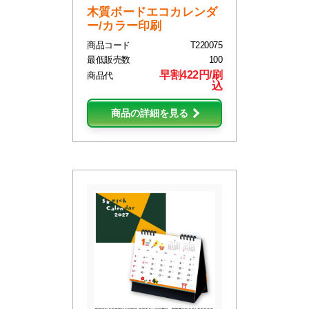
木質ボードエコカレンダ
ー/カラー印刷
商品コード
T220075
最低販売数
100
早割422円/刷
商品代
込
商品の詳細を見る