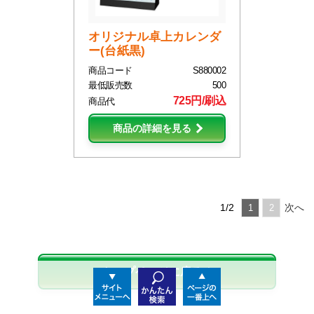
オリジナル卓上カレンダ
ー(台紙黒)
商品コード
S880002
最低販売数
500
725円/刷込
商品代
商品の詳細を見る
1/2
次へ
1
2
トップページに戻る