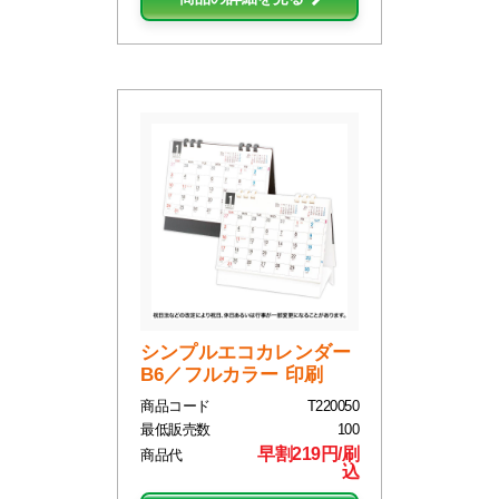
シンプルエコカレンダー
B6／フルカラー 印刷
商品コード
T220050
最低販売数
100
早割219円/刷
商品代
込