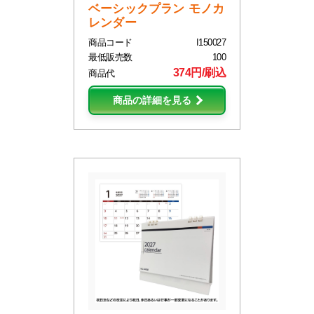
ベーシックプラン モノカ
レンダー
商品コード
I150027
最低販売数
100
374円/刷込
商品代
商品の詳細を見る