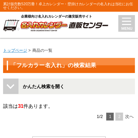
累計販売数520万冊！卓上カレンダー・壁掛けカレンダーの名入れは当社にお任
せください。
企業様向け名入れカレンダーの激安販売サイト
トップページ
商品の一覧
「フルカラー名入れ」の検索結果
かんたん検索を開く
31
該当は
件あります。
1/2
次へ
1
2