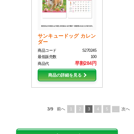
サンキュードッグ カレン
ダー
商品コード
S270245
最低販売数
100
早割284円
商品代
商品の詳細を見る
3/9
前へ
次へ
1
2
3
4
5
...