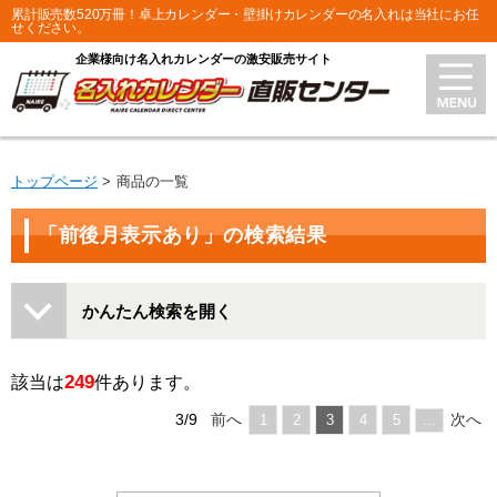
累計販売数520万冊！卓上カレンダー・壁掛けカレンダーの名入れは当社にお任
せください。
企業様向け名入れカレンダーの激安販売サイト
トップページ
商品の一覧
「前後月表示あり」の検索結果
かんたん検索を開く
249
該当は
件あります。
3/9
前へ
次へ
1
2
3
4
5
...