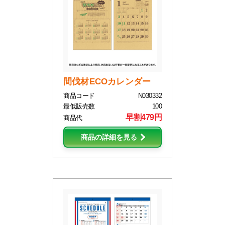
間伐材ECOカレンダー
商品コード
N030332
最低販売数
100
早割479円
商品代
商品の詳細を見る