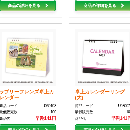
商品の詳細を見る
商品の詳細を見る
ラブリーフレンズ卓上カ
卓上カレンダーリング
レンダー
(大)
商品コード
U030108
商品コード
U03007
最低販売数
100
最低販売数
10
早割141円
早割141
商品代
商品代