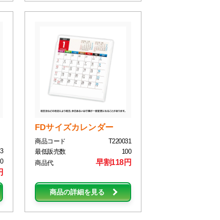
FDサイズカレンダー
商品コード
T220031
3
最低販売数
100
0
早割118円
商品代
円
商品の詳細を見る