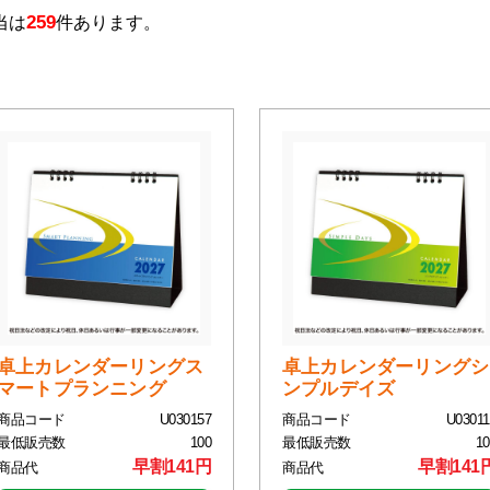
259
当は
件あります。
卓上カレンダーリングス
卓上カレンダーリングシ
マートプランニング
ンプルデイズ
商品コード
U030157
商品コード
U03011
最低販売数
100
最低販売数
10
早割141円
早割141
商品代
商品代