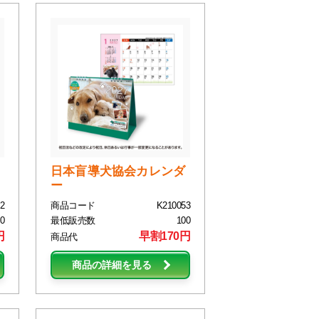
日本盲導犬協会カレンダ
ー
2
商品コード
K210053
0
最低販売数
100
円
早割170円
商品代
商品の詳細を見る