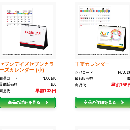
セブンデイズセブンカラ
干支カレンダー
ーズカレンダー (小)
商品コード
N03013
商品コード
N030140
最低販売数
10
最低販売数
100
早割156
商品代
早割133円
商品代
商品の詳細を見る
商品の詳細を見る