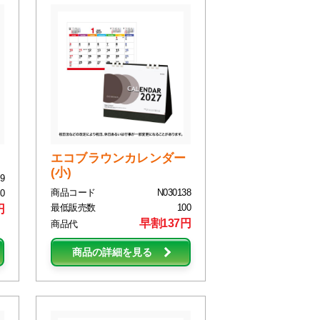
エコブラウンカレンダー
(小)
9
商品コード
N030138
0
最低販売数
100
円
早割137円
商品代
商品の詳細を見る