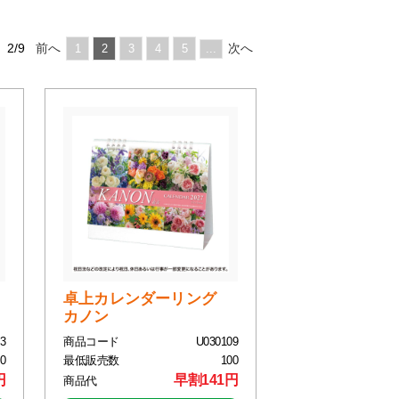
2/9
前へ
次へ
1
2
3
4
5
...
卓上カレンダーリング
カノン
3
商品コード
U030109
0
最低販売数
100
円
早割141円
商品代