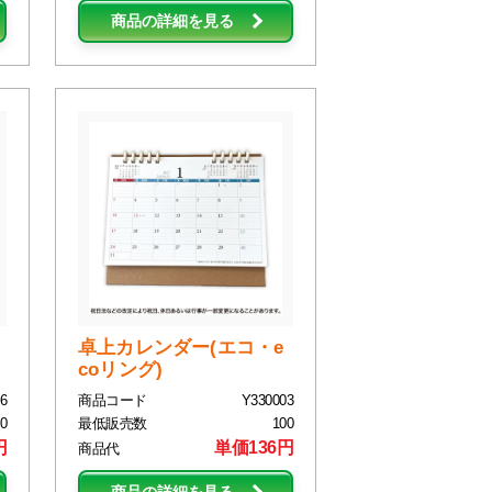
商品の詳細を見る
卓上カレンダー(エコ・e
coリング)
6
商品コード
Y330003
0
最低販売数
100
円
単価136円
商品代