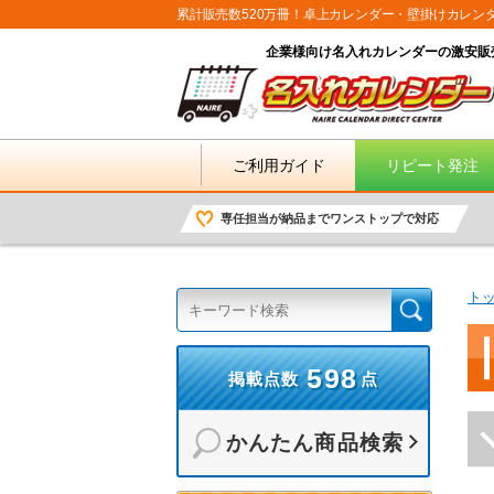
累計販売数520万冊！卓上カレンダー・壁掛けカレン
企業様向け名入れカレンダーの激安販
ご利用ガイド
リピート発注
専任担当が納品までワンストップで対応
ト
598
掲載点数
点
かんたん商品検索