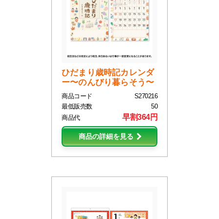
ひだまり歳時記カレンダ
ー〜のんびり暮らそう〜
商品コード
S270216
最低販売数
50
早割364円
商品代
商品の詳細を見る