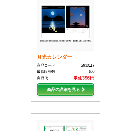
月光カレンダー
商品コード
S930117
最低販売数
100
単価396円
商品代
商品の詳細を見る