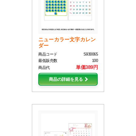
ニューカラー文字カレン
ダー
商品コード
S930065
最低販売数
100
単価389円
商品代
商品の詳細を見る