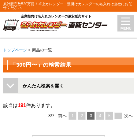
累計販売数520万冊！卓上カレンダー・壁掛けカレンダーの名入れは当社にお任
せください。
企業様向け名入れカレンダーの激安販売サイト
トップページ
商品の一覧
「300円〜」の検索結果
かんたん検索を開く
191
該当は
件あります。
3/7
前へ
次へ
1
2
3
4
5
...