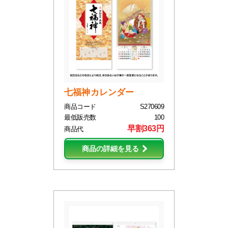
七福神カレンダー
商品コード
S270609
最低販売数
100
早割363円
商品代
商品の詳細を見る