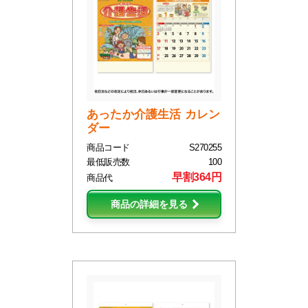
あったか介護生活 カレン
ダー
商品コード
S270255
最低販売数
100
早割364円
商品代
商品の詳細を見る