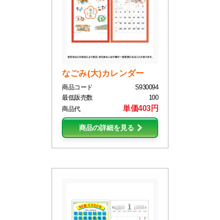
なごみ(大)カレンダー
商品コード
S930094
最低販売数
100
単価403円
商品代
商品の詳細を見る