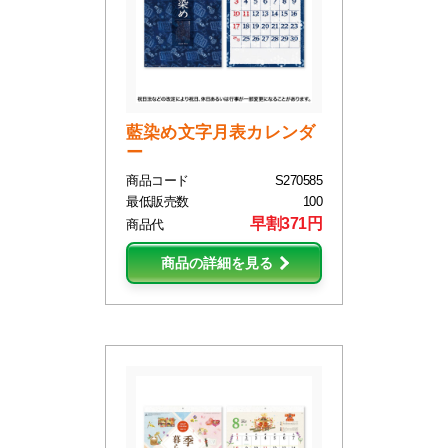
藍染め文字月表カレンダ
ー
商品コード
S270585
最低販売数
100
早割371円
商品代
商品の詳細を見る