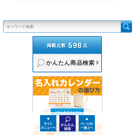
598
掲載点数
点
かんたん商品検索