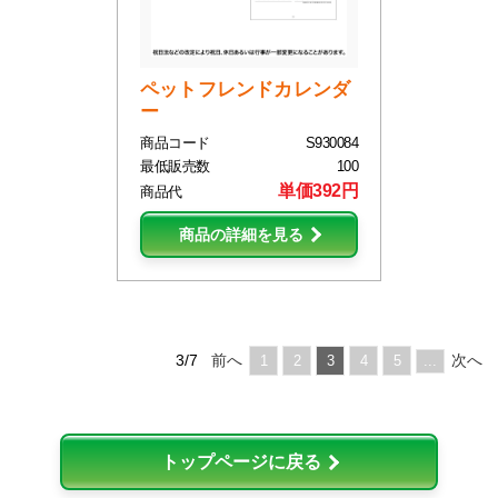
ペットフレンドカレンダ
ー
商品コード
S930084
最低販売数
100
単価392円
商品代
商品の詳細を見る
3/7
前へ
次へ
1
2
3
4
5
...
トップページに戻る