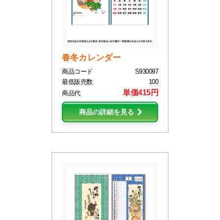
春冬カレンダー
商品コード
S930097
最低販売数
100
単価415円
商品代
商品の詳細を見る