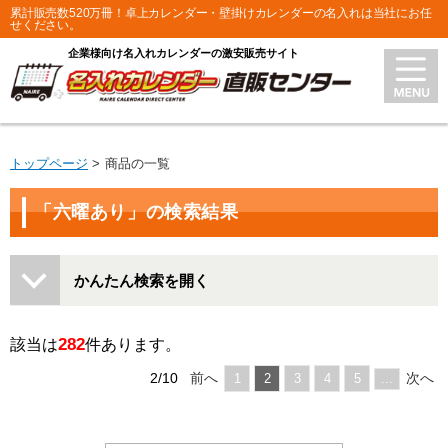
累計販売数520万冊！卓上カレンダー・壁掛けカレンダーの名入れは当社にお任
せください。
企業様向け名入れカレンダーの激安販売サイト
トップページ
商品の一覧
「六曜あり」の検索結果
かんたん検索を開く
282
該当は
件あります。
2/10
前へ
次へ
1
2
3
4
5
...