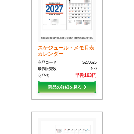
スケジュール・メモ月表
カレンダー
商品コード
S270625
最低販売数
100
早割193円
商品代
商品の詳細を見る