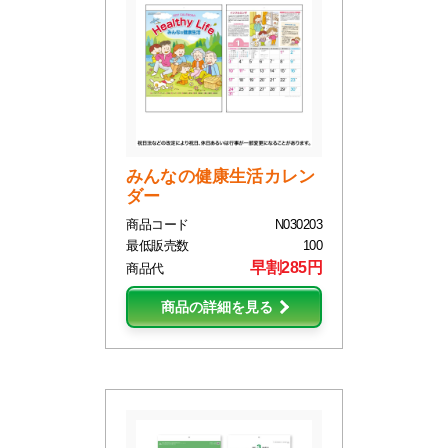
みんなの健康生活カレン
ダー
商品コード
N030203
最低販売数
100
早割285円
商品代
商品の詳細を見る