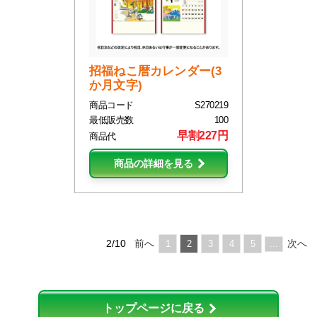
招福ねこ暦カレンダー(3
か月文字)
商品コード
S270219
最低販売数
100
早割227円
商品代
商品の詳細を見る
2/10
前へ
次へ
1
2
3
4
5
...
トップページに戻る