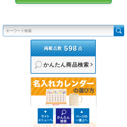
598
掲載点数
点
かんたん商品検索