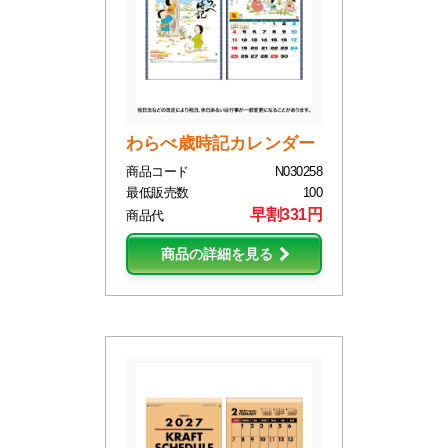
わらべ歳時記カレンダー
商品コード
N030258
最低販売数
100
早割331円
商品代
商品の詳細を見る