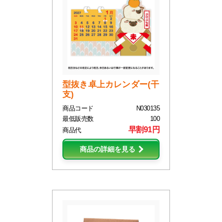
型抜き卓上カレンダー(干
支)
商品コード
N030135
最低販売数
100
早割91円
商品代
商品の詳細を見る