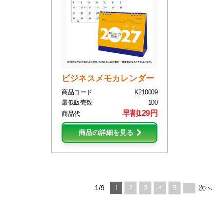
ビジネスメモカレンダー
商品コード
K210009
最低販売数
100
早割129円
商品代
商品の詳細を見る
1/9
次へ
1
2
3
4
5
...