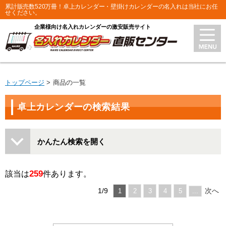
累計販売数520万冊！卓上カレンダー・壁掛けカレンダーの名入れは当社にお任
せください。
企業様向け名入れカレンダーの激安販売サイト
トップページ
商品の一覧
卓上カレンダーの検索結果
かんたん検索を開く
259
該当は
件あります。
1/9
次へ
1
2
3
4
5
...