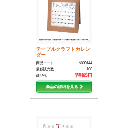
テーブルクラフトカレン
ダー
商品コード
N030144
最低販売数
100
早割95円
商品代
商品の詳細を見る