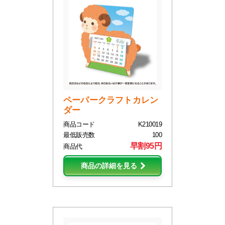
ペーパークラフトカレン
ダー
商品コード
K210019
最低販売数
100
早割95円
商品代
商品の詳細を見る