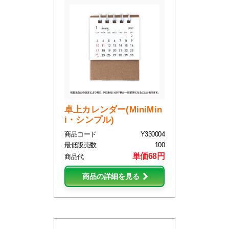
卓上カレンダー(MiniMin
i・シンプル)
商品コード
Y330004
最低販売数
100
単価68円
商品代
商品の詳細を見る