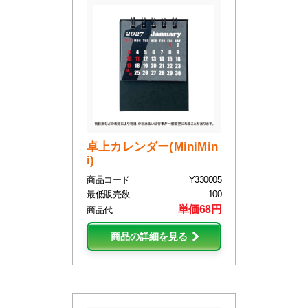
卓上カレンダー(MiniMin
i)
商品コード
Y330005
最低販売数
100
単価68円
商品代
商品の詳細を見る