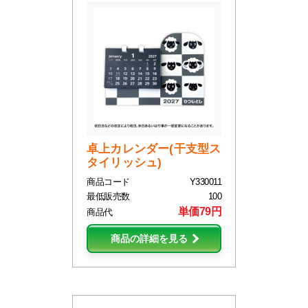
卓上カレンダー(干支型ス
タイリッシュ)
商品コード
Y330011
最低販売数
100
単価79円
商品代
商品の詳細を見る