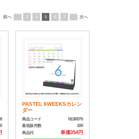
前へ
次へ
...
3
4
5
6
7
...
PASTEL 6WEEKSカレン
ダー
8
商品コード
N190076
0
最低販売数
100
円
単価354円
商品代