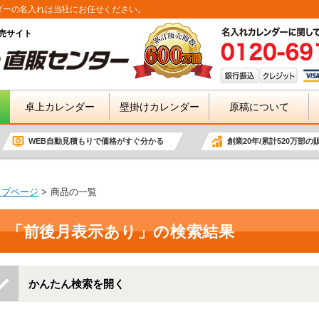
ダーの名入れは当社にお任せください。
売サイト
卓上カレンダー
壁掛けカレンダー
原稿について
WEB自動見積もりで価格がすぐ分かる
創業20年/累計520万部の
ップページ
商品の一覧
「前後月表示あり」の検索結果
かんたん検索を開く