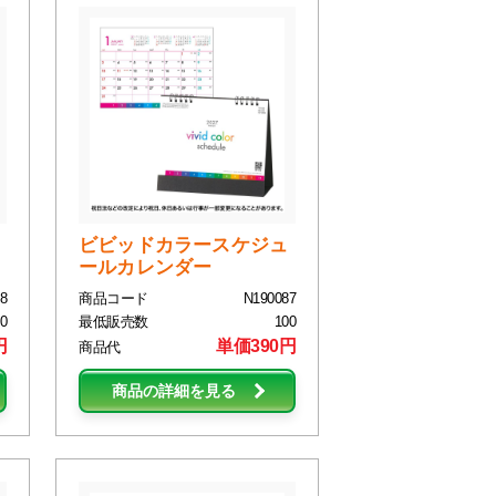
ビビッドカラースケジュ
ールカレンダー
8
商品コード
N190087
0
最低販売数
100
円
単価390円
商品代
商品の詳細を見る