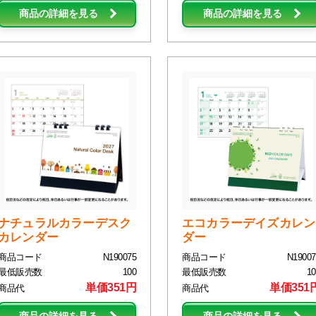
商品の詳細を見る
商品の詳細を見る
ナチュラルカラーデスク
エコカラーデイズカレン
カレンダー
ダー
商品コード
N190075
商品コード
N19007
最低販売数
100
最低販売数
10
単価351円
単価351
商品代
商品代