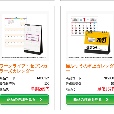
ワークライフ・セブンカ
極ふつうの卓上カレンダ
ラーズカレンダー
ー
商品コード
N030324
商品コード
N19008
最低販売数
100
最低販売数
10
早割285円
単価357
商品代
商品代
商品の詳細を見る
商品の詳細を見る