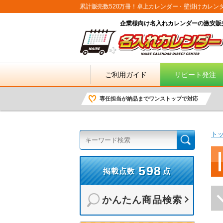
累計販売数520万冊！卓上カレンダー・壁掛けカレン
企業様向け名入れカレンダーの激安販
ご利用ガイド
リピート発注
専任担当が納品までワンストップで対応
ト
598
掲載点数
点
かんたん商品検索