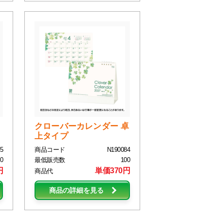
クローバーカレンダー 卓
上タイプ
5
商品コード
N190084
0
最低販売数
100
円
単価370円
商品代
商品の詳細を見る