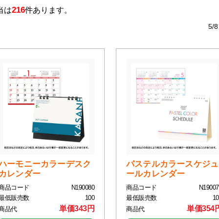
216
当は
件あります。
5/8
ハーモニーカラーデスク
パステルカラースケジュ
カレンダー
ールカレンダー
商品コード
N190080
商品コード
N19007
最低販売数
100
最低販売数
10
単価343円
単価354
商品代
商品代