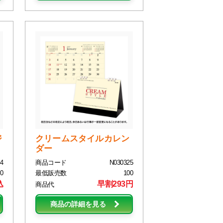
ジ
クリームスタイルカレン
ダー
4
商品コード
N030325
0
最低販売数
100
込
早割293円
商品代
商品の詳細を見る