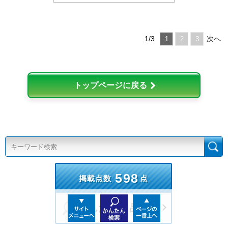
1/3
次へ
1
2
3
トップページに戻る
598
掲載点数
点
かんたん商品検索