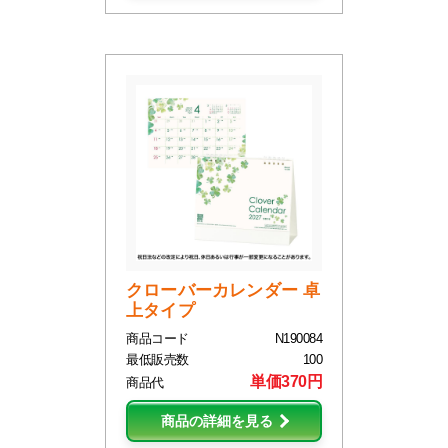
クローバーカレンダー 卓
上タイプ
商品コード
N190084
最低販売数
100
単価370円
商品代
商品の詳細を見る