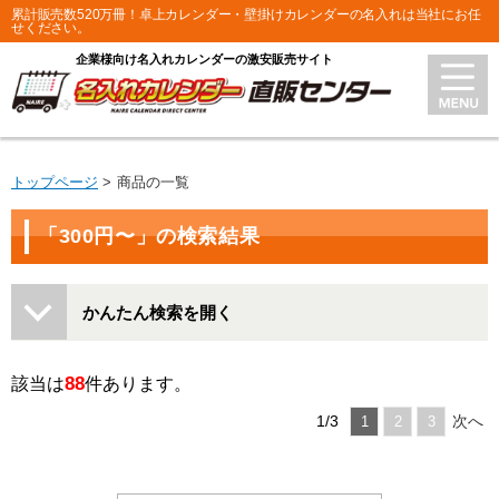
累計販売数520万冊！卓上カレンダー・壁掛けカレンダーの名入れは当社にお任
せください。
企業様向け名入れカレンダーの激安販売サイト
トップページ
商品の一覧
「300円〜」の検索結果
かんたん検索を開く
88
該当は
件あります。
1/3
次へ
1
2
3