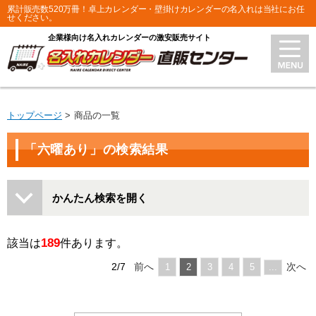
累計販売数520万冊！卓上カレンダー・壁掛けカレンダーの名入れは当社にお任
せください。
企業様向け名入れカレンダーの激安販売サイト
トップページ
商品の一覧
「六曜あり」の検索結果
かんたん検索を開く
189
該当は
件あります。
2/7
前へ
次へ
1
2
3
4
5
...