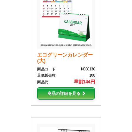
エコグリーンカレンダー
(大)
商品コード
N030136
最低販売数
100
早割144円
商品代
商品の詳細を見る