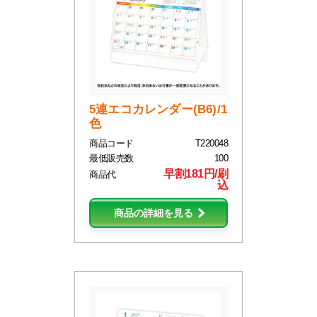
5連エコカレンダー(B6)/1
色
商品コード
T220048
最低販売数
100
早割181円/刷
商品代
込
商品の詳細を見る