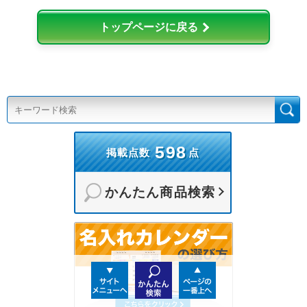
トップページに戻る
598
掲載点数
点
かんたん商品検索