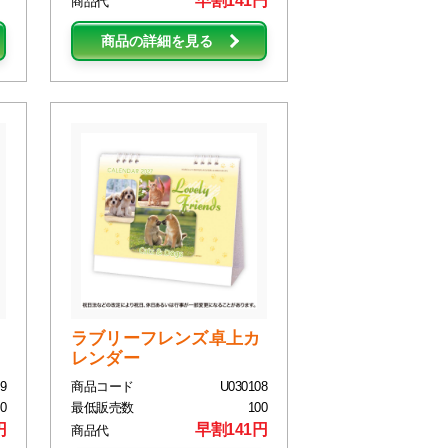
早割141円
商品代
商品の詳細を見る
ラブリーフレンズ卓上カ
レンダー
9
商品コード
U030108
0
最低販売数
100
円
早割141円
商品代