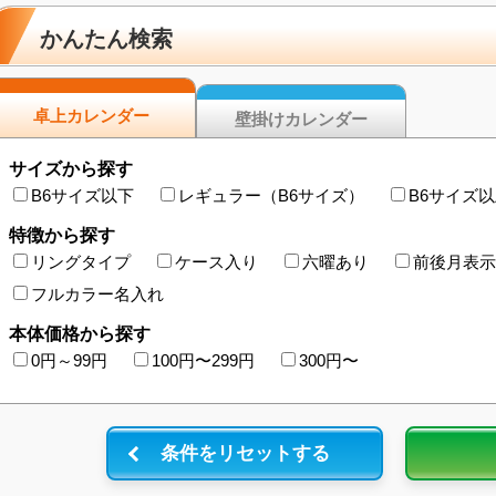
かんたん検索
卓上カレンダー
壁掛けカレンダー
サイズから探す
B6サイズ以下
レギュラー（B6サイズ）
B6サイズ
特徴から探す
リングタイプ
ケース入り
六曜あり
前後月表示
フルカラー名入れ
本体価格から探す
0円～99円
100円〜299円
300円〜