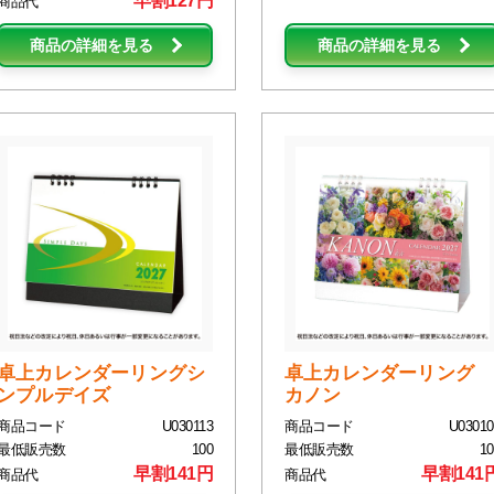
早割127円
商品代
商品の詳細を見る
商品の詳細を見る
卓上カレンダーリングシ
卓上カレンダーリング
ンプルデイズ
カノン
商品コード
U030113
商品コード
U03010
最低販売数
100
最低販売数
10
早割141円
早割141
商品代
商品代