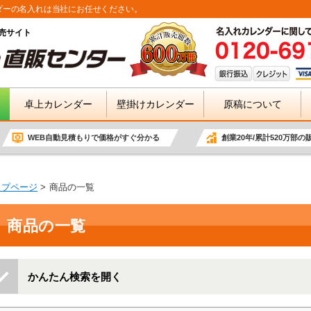
ダーの名入れは当社にお任せください。
売サイト
卓上カレンダー
壁掛けカレンダー
原稿について
WEB自動見積もりで価格がすぐ分かる
創業20年/累計520万部の
ップページ
商品の一覧
商品の一覧
かんたん検索を開く