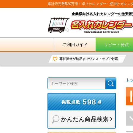
累計販売数520万冊！卓上カレンダー・壁掛けカレン
企業様向け名入れカレンダーの激安販
ご利用ガイド
リピート発注
専任担当が納品までワンストップで対応
ト
598
掲載点数
点
かんたん商品検索