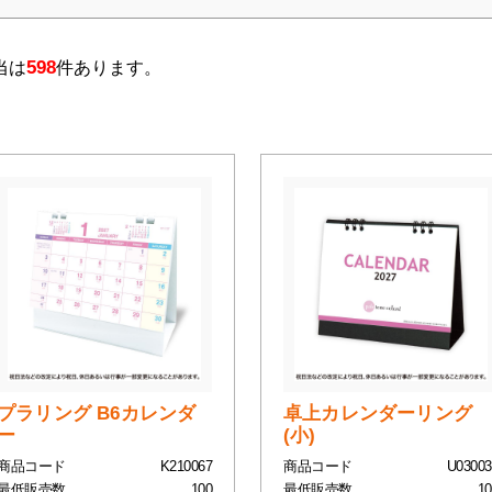
598
当は
件あります。
プラリング B6カレンダ
卓上カレンダーリング
ー
(小)
商品コード
K210067
商品コード
U03003
最低販売数
100
最低販売数
10