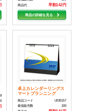
円
早割142円
商品代
商品の詳細を見る
卓上カレンダーリングス
マートプランニング
9
商品コード
U030157
0
最低販売数
100
円