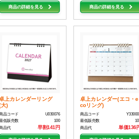
商品の詳細を見る
商品の詳細を見る
卓上カレンダーリング
卓上カレンダー(エコ・e
(大)
coリング)
商品コード
U030076
商品コード
Y33000
最低販売数
100
最低販売数
10
早割141円
単価136
商品代
商品代