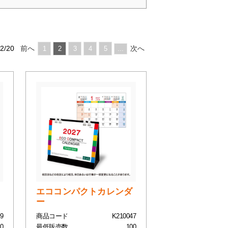
2/20
前へ
次へ
1
2
3
4
5
...
エココンパクトカレンダ
ー
9
商品コード
K210047
0
最低販売数
100