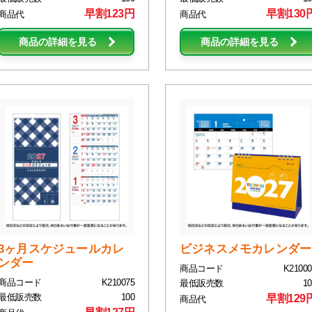
早割123円
早割130
商品代
商品代
商品の詳細を見る
商品の詳細を見る
3ヶ月スケジュールカレ
ビジネスメモカレンダー
ンダー
商品コード
K21000
商品コード
K210075
最低販売数
10
最低販売数
100
早割129
商品代