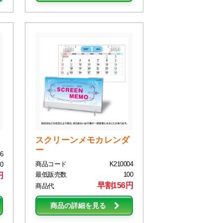
スクリーンメモカレンダ
ー
6
商品コード
K210004
0
最低販売数
100
円
早割156円
商品代
商品の詳細を見る