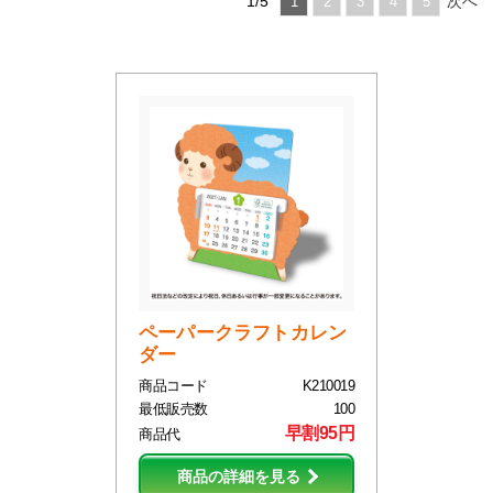
1/5
次へ
1
2
3
4
5
ペーパークラフトカレン
ダー
商品コード
K210019
最低販売数
100
早割95円
商品代
商品の詳細を見る