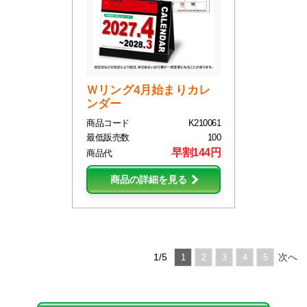
Ｗリング4月始まりカレ
ンダー
商品コード
K210061
最低販売数
100
早割144円
商品代
商品の詳細を見る
1/5
次へ
1
2
3
4
5